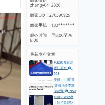
商家微信：
zhangy0412326
商家QQ：276396929
商家手机：133*******
服务时间：早8:00至晚
8:00
最新发布文章
从松园琴音到
岷江碧水
903
美媒：中国“雪
假”推动冬季旅
游热潮
950
总台记者观察
丨波兰总理访