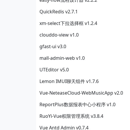
QuickRedis v2.7.1
xm-select下拉选择框 v1.2.4
clouddo-view v1.0
gfast-ui v3.0
mall-admin-web v1.0
UTEditor v5.0
Lemon IMUI聊天组件 v1.7.6
Vue-NeteaseCloud-WebMusicApp v2.0
ReportPlus数据报表中心小程序 v1.0
RuoYi-Vue权限管理系统 v3.8.4
Vue Antd Admin v0.7.4