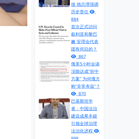
德 德总理强调
历史责任
884
首次正式访问
叙利亚和黎巴
嫩 安理会代表
团有何目的？
867
俄美5小时会谈
没能达成“折中
方案” 为何俄方
称“非常有益”？
870
巴基斯坦学
者：中国法治
建设成果丰硕
引领全球治理
法治化进程
998