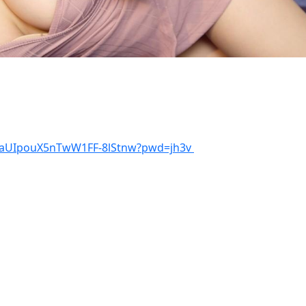
/1aUIpouX5nTwW1FF-8lStnw?pwd=jh3v