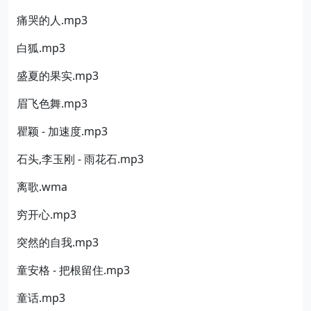
痛哭的人.mp3
白狐.mp3
盛夏的果实.mp3
眉飞色舞.mp3
瞿颖 - 加速度.mp3
石头,李玉刚 - 雨花石.mp3
离歌.wma
穷开心.mp3
突然的自我.mp3
童安格 - 把根留住.mp3
童话.mp3