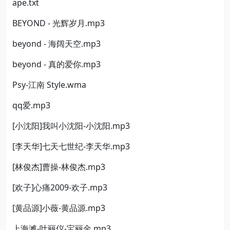
ape.txt
BEYOND - 光辉岁月.mp3
beyond - 海阔天空.mp3
beyond - 真的爱你.mp3
Psy-江南 Style.wma
qq爱.mp3
[小沈阳]我叫小沈阳-小沈阳.mp3
[李天华]七天七世纪-李天华.mp3
[林俊杰]曹操-林俊杰.mp3
[欢子]心痛2009-欢子.mp3
[黄品源]小薇-黄品源.mp3
上海滩-叶丽仪-宝丽金.mp3