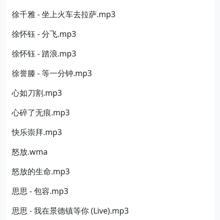
徐千雅 - 坐上火车去拉萨.mp3
徐怀钰 - 分飞.mp3
徐怀钰 - 踏浪.mp3
徐誉滕 - 等一分钟.mp3
心如刀割.mp3
心碎了无痕.mp3
快乐崇拜.mp3
怒放.wma
怒放的生命.mp3
思思 - 包容.mp3
思思 - 我在景德镇等你 (Live).mp3