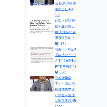
德 德总理强调
历史责任
888
首次正式访问
叙利亚和黎巴
嫩 安理会代表
团有何目的？
871
俄美5小时会谈
没能达成“折中
方案” 为何俄方
称“非常有益”？
872
巴基斯坦学
者：中国法治
建设成果丰硕
引领全球治理
法治化进程
1000