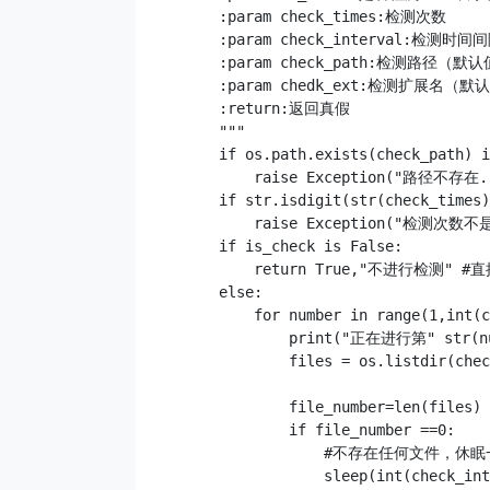
        :param check_times:检测次数

        :param check_interval:检测时
        :param check_path:检测路径（默认
        :param chedk_ext:检测扩展名（默认
        :return:返回真假

        """

        if os.path.exists(check_path) i
            raise Exception("路径不存在..
        if str.isdigit(str(check_times)
            raise Exception("检测次数不
        if is_check is False:

            return True,"不进行检测"
        else:

            for number in range(1,int(c
                print("正在进行第" str(n
                files = os.listdir(
                file_number=len(files)

                if file_number ==0:

                    #不存在任何文件，
                    sleep(int(check_i