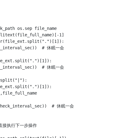
k_path os.sep file_name

litext(file_full_name)[-1]

r(file_ext.split(".")[1]):

ck_interval_sec))  # 休眠一会

e_ext.split(".")[1]):

ck_interval_sec))  # 休眠一会

split("|"):

e_ext.split(".")[1]):

,file_full_name

(check_interval_sec))  # 休眠一会

se直接执行下一步操作
