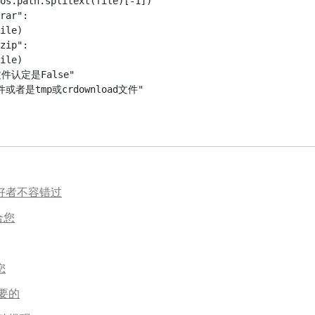
os.path.splitext(file)[-1])

rar":

ile)

zip":

ile)

个文件认定是False"

n爱好者不容错过
合您
您
要的