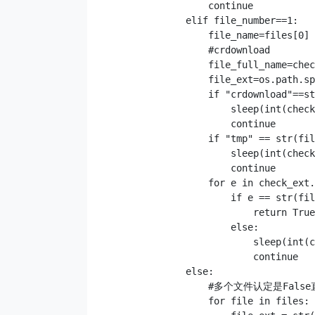
                    continue

                elif file_number==1:

                    file_name=files[0]

                    #crdownload

                    file_full_name=chec
                    file_ext=os.path.sp
                    if "crdownload"==st
                        sleep(int(che
                        continue

                    if "tmp" == str(fil
                        sleep(int(che
                        continue

                    for e in check_ext.
                        if e == str(fil
                            return True
                        else:

                            sleep(int
                            continue

                else:

                    #多个文件认定是Fal
                    for file in files:
