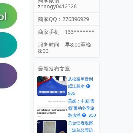
商家微信：
zhangy0412326
商家QQ：276396929
商家手机：133*******
服务时间：早8:00至晚
8:00
最新发布文章
从松园琴音到
岷江碧水
906
美媒：中国“雪
假”推动冬季旅
游热潮
950
总台记者观察
丨波兰总理访