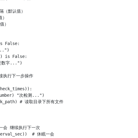
间间隔（默认值）

值）

值）

s False:

.")

) is False:

是数字...")

 #直接执行下一步操作

heck_times)):

umber) "次检测...")

check_path) # 读取目录下所有文件

休眠一会 继续执行下一次

nterval_sec))  # 休眠一会
