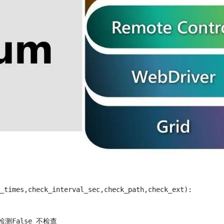
_times,check_interval_sec,check_path,check_ext):

示检测False 不检查
