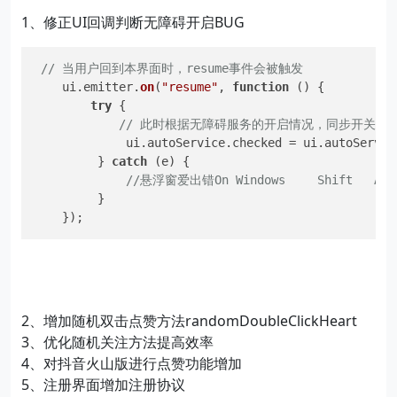
1、修正UI回调判断无障碍开启BUG
// 当用户回到本界面时，resume事件会被触发
    ui.
emitter
.
on
(
"resume"
, 
function
 (
) {

try
 {

// 此时根据无障碍服务的开启情况，同步开关的
             ui.
autoService
.
checked
 = ui.
autoServic
         } 
catch
 (e) {

//悬浮窗爱出错On Windows 　　Shift   Al
         }

    });
2、增加随机双击点赞方法randomDoubleClickHeart
3、优化随机关注方法提高效率
4、对抖音火山版进行点赞功能增加
5、注册界面增加注册协议