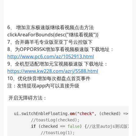
6、 增加京东极速版继续看视频点击方法
clickAreaForBounds(desc("继续看视频"))
7、合并薅羊毛专业版至亚丁号云控版下
8、为OPPOR9SK增加享看视频极速版 下载地址：
http://www.pc6.com/az/1052913.html
9、全机型适配增加元宝视频极速版 下载地址：
https://www.kw228.com/azrj/5588.html
10、优化快音增加每次都盘点首页事件
注：友情提现app内可以直接升级
开启无障碍方法：
 ui.
switchEnbleFloating
.
on
(
"check"
, 
(
checked
) =>
 {

//toastLog(checked);
if
 (checked == 
false
) {
//这里autojs测试版
//toastLog(1);