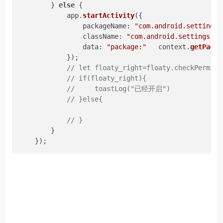
        } 
else
 {

            app.
startActivity
({

packageName
: 
"com.android.settings"
className
: 
"com.android.settings.Se
data
: 
"package:"
   context.
getPacka
            });

// let floaty_right=floaty.checkPermiss
// if(floaty_right){
//     toastLog("已经开启")
// }else{
// }
        }

    });