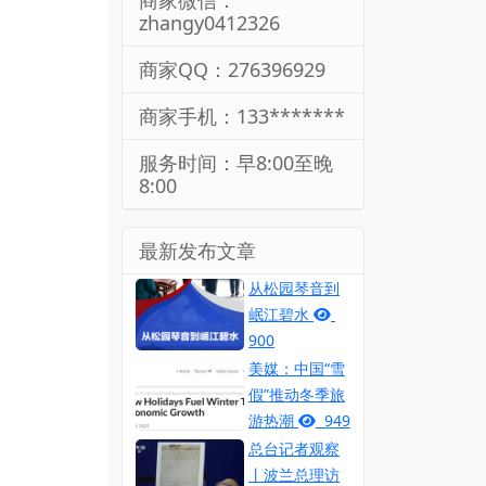
商家微信：
zhangy0412326
商家QQ：276396929
商家手机：133*******
服务时间：早8:00至晚
8:00
最新发布文章
从松园琴音到
岷江碧水
900
美媒：中国“雪
假”推动冬季旅
游热潮
949
总台记者观察
丨波兰总理访