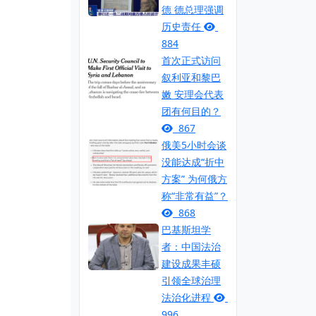
德 德总理强调
历史责任
884
首次正式访问
叙利亚和黎巴
嫩 安理会代表
团有何目的？
867
俄美5小时会谈
没能达成“折中
方案” 为何俄方
称“非常有益”？
868
巴基斯坦学
者：中国法治
建设成果丰硕
引领全球治理
法治化进程
996