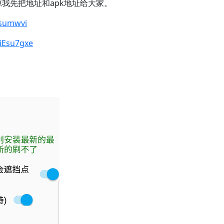
源我先把地址和apk地址给大家。
xsumwvi
YiEsu7gxe