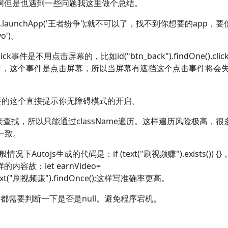
啊但是也遇到一些问题我这里做个总结。
launchApp('王者纷争');就不可以了，找不到你想要的app，要
vo')。
用点击屏幕的，比如id("btn_back").findOne().click
)事件，这个事件是点击屏幕，所以当屏幕有遮挡这个点击事件将会
非常必要的这个直接提示你无障碍模式的开启。
接查找，所以只能通过className遍历。这样遍历风险极高，很
不一致。
Autojs生成的代码是：if (text("刷视频赚").exists()) 
故：let earnVideo=
w").text("刷视频赚").findOnce();这样写准确率更高。
ne后都需要判断一下是否是null。避免程序宕机。