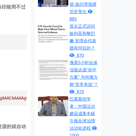
德 德总理强调
对路径能用不过
历史责任
885
首次正式访问
叙利亚和黎巴
嫩 安理会代表
团有何目的？
870
俄美5小时会谈
没能达成“折中
方案” 为何俄方
称“非常有益”？
870
gAAACAAAAAgCAYAAABzenr0AAADOElEQVRYR81XT0gUYRT/vQmxWTWp9
巴基斯坦学
者：中国法治
建设成果丰硕
引领全球治理
资源的就自动
法治化进程
1000