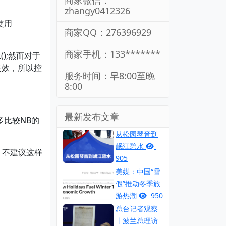
商家微信：
zhangy0412326
使用
商家QQ：276396929
商家手机：133*******
();然而对于
失效，所以控
服务时间：早8:00至晚
8:00
最新发布文章
多比较NB的
从松园琴音到
岷江碧水
{}，不建议这样
905
美媒：中国“雪
假”推动冬季旅
游热潮
950
总台记者观察
丨波兰总理访