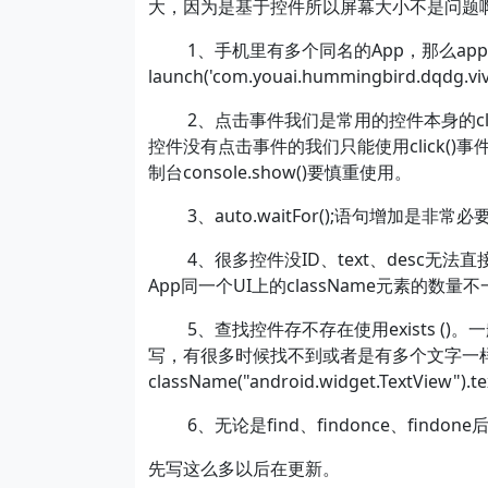
大，因为是基于控件所以屏幕大小不是问题
1、手机里有多个同名的App，那么app.
launch('com.youai.hummingbird.dqdg.vi
2、点击事件我们是常用的控件本身的click事件是不
控件没有点击事件的我们只能使用click(
制台console.show()要慎重使用。
3、auto.waitFor();语句增加是
4、很多控件没ID、text、desc无法直
App同一个UI上的className元素的数量
5、查找控件存不存在使用exists ()。一般情况下
写，有很多时候找不到或者是有多个文字一样的内容
className("android.widget.TextVie
6、无论是find、findonce、findo
先写这么多以后在更新。